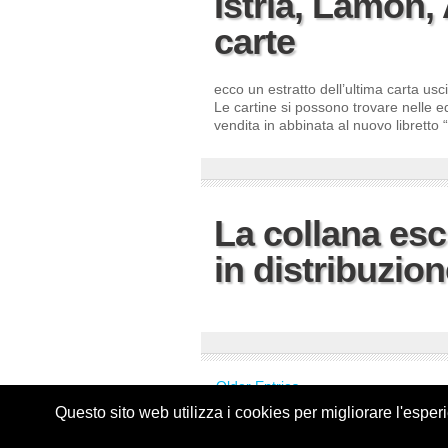
Istria, Lamon,
carte
ecco un estratto dell’ultima carta usc
Le cartine si possono trovare nelle 
vendita in abbinata al nuovo libretto 
La collana esc
in distribuzion
« Older Entries
Questo sito web utilizza i cookies per migliorare l'espe
Home
Chi siamo
News
Contatti
Priv