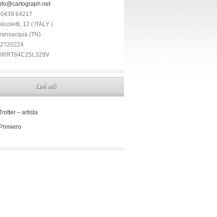
nfo@cartograph.net
 0439 64217
icoletti, 12 ( ITALY )
ransacqua (TN)
282720224
RDRRT64C25L329V
Link utili
Trotter – artista
Primiero