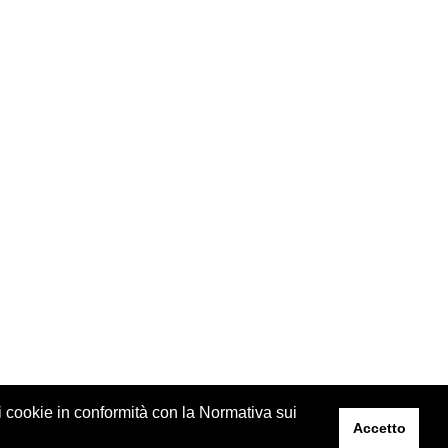
 i cookie in conformità con la Normativa sui
Accetto
esigned by
Elegant Themes
| Powered by
Wordpress