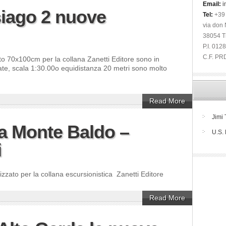
Email:
i
siago 2 nuove
Tel:
+39
via don N
38054 T
P.I. 01
C.F. P
o 70x100cm per la collana Zanetti Editore sono in
iate, scala 1:30.00o equidistanza 20 metri sono molto
Read More
Jimi 
na Monte Baldo –
U.S. 
i
zzato per la collana escursionistica Zanetti Editore
Read More