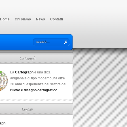
Home
Chi siamo
News
Contatti
Cartograph
La
Cartograph
è una ditta
artigianale di tipo moderno, ha oltre
20 anni di esperienza nel settore del
rilievo e disegno cartografico
.
Contatti
aph