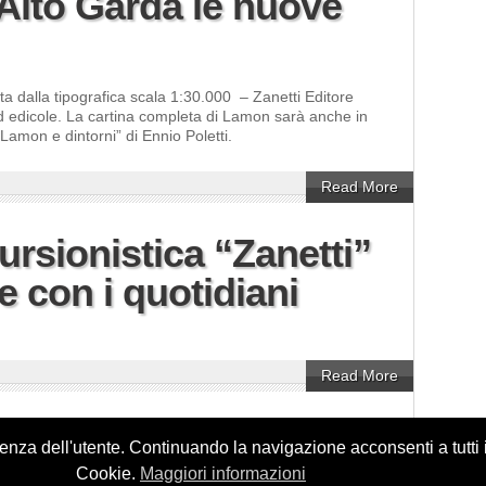
 Alto Garda le nuove
ita dalla tipografica scala 1:30.000 – Zanetti Editore
ed edicole. La cartina completa di Lamon sarà anche in
“Lamon e dintorni” di Ennio Poletti.
Read More
ursionistica “Zanetti”
e con i quotidiani
Read More
rienza dell'utente. Continuando la navigazione acconsenti a tutti
Cookie.
Maggiori informazioni
acy Policy
D