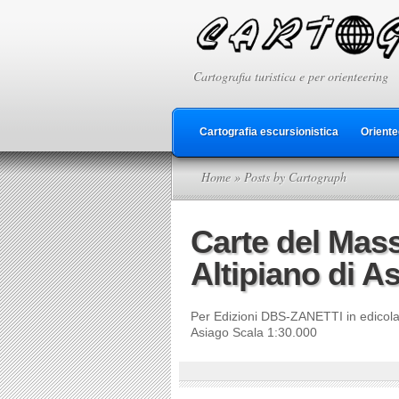
Cartografia turistica e per orienteering
Cartografia escursionistica
Oriente
Home
» Posts by Cartograph
Carte del Mass
Altipiano di A
Per Edizioni DBS-ZANETTI in edicola 
Asiago Scala 1:30.000